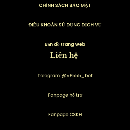
CHÍNH SÁCH BẢO MẬT
ĐIỀU KHOẢN SỬ DỤNG DỊCH VỤ
Bản đồ trang web
Liên hệ
Telegram: @VF555_bot
Fanpage hỗ trợ
Fanpage CSKH