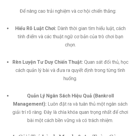
Để nâng cao trải nghiệm và cơ hội chiến thắng:
Hiểu Rõ Luật Chơi:
Dành thời gian tìm hiểu luật, cách
tính điểm và các thuật ngữ cơ bản của trò chơi bạn
chọn.
Rèn Luyện Tư Duy Chiến Thuật:
Quan sát đối thủ, học
cách quản lý bài và đưa ra quyết định trong từng tình
huống.
Quản Lý Ngân Sách Hiệu Quả (Bankroll
Management):
Luôn đặt ra và tuân thủ một ngân sách
giải trí rõ ràng. Đây là chìa khóa quan trọng nhất để chơi
bài một cách bền vững và có trách nhiệm.