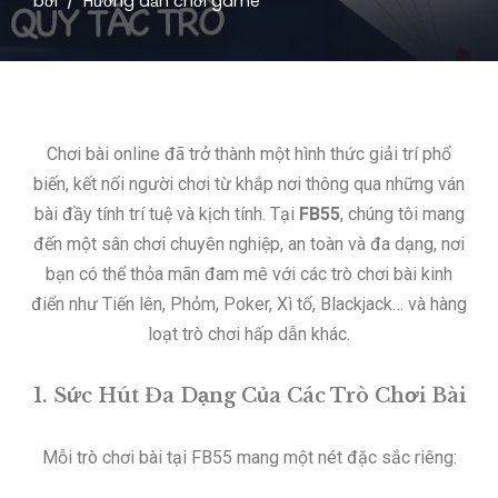
bởi
Hướng dẫn chơi game
Chơi bài online đã trở thành một hình thức giải trí phổ
biến, kết nối người chơi từ khắp nơi thông qua những ván
bài đầy tính trí tuệ và kịch tính. Tại
FB55
, chúng tôi mang
đến một sân chơi chuyên nghiệp, an toàn và đa dạng, nơi
bạn có thể thỏa mãn đam mê với các trò chơi bài kinh
điển như Tiến lên, Phỏm, Poker, Xì tố, Blackjack… và hàng
loạt trò chơi hấp dẫn khác.
1. Sức Hút Đa Dạng Của Các Trò Chơi Bài
Mỗi trò chơi bài tại FB55 mang một nét đặc sắc riêng: