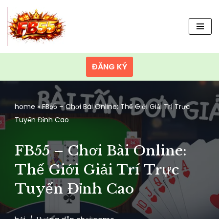
Chuyển
tới
nội
dung
ĐĂNG KÝ
home
»
FB55 – Chơi Bài Online: Thế Giới Giải Trí Trực
Tuyến Đỉnh Cao
FB55 – Chơi Bài Online:
Thế Giới Giải Trí Trực
Tuyến Đỉnh Cao