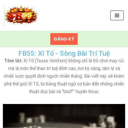
Chuyển
tới
nội
dung
ĐĂNG KÝ
FB55: Xì Tố - Sòng Bài Trí Tuệ
Tóm tắt:
Xì Tố (Texas Hold’em) không chỉ là trò chơi may rủi
mà là môn thể thao trí tuệ đỉnh cao, nơi kỹ năng, tâm lý và
chiến lược quyết định người chiến thắng. Bài viết này sẽ khám
phá thế giới Xì Tố, từ bảng thuật ngữ cơ bản đến những chiến
thuật đọc bài và “bluff” huyền thoại.