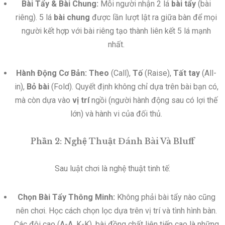
Bài Tẩy & Bài Chung:
Mỗi người nhận 2 lá
bài tẩy
(bài
riêng). 5 lá
bài chung
được lần lượt lật ra giữa bàn để mọi
người kết hợp với bài riêng tạo thành liên kết 5 lá mạnh
nhất.
Hành Động Cơ Bản:
Theo
(Call),
Tố
(Raise),
Tất tay
(All-
in),
Bỏ bài
(Fold). Quyết định không chỉ dựa trên bài bạn có,
mà còn dựa vào
vị trí
ngồi (người hành động sau có lợi thế
lớn) và hành vi của đối thủ.
Phần 2: Nghệ Thuật Đánh Bài Và Bluff
Sau luật chơi là nghệ thuật tinh tế:
Chọn Bài Tẩy Thông Minh:
Không phải bài tẩy nào cũng
nên chơi. Học cách chọn lọc dựa trên vị trí và tình hình bàn.
Các đôi cao (A-A, K-K), bài đồng chất liên tiếp cao là những