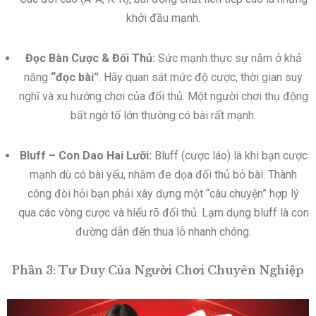
khởi đầu mạnh.
Đọc Bàn Cược & Đối Thủ:
Sức mạnh thực sự nằm ở khả
năng
“đọc bài”
. Hãy quan sát mức độ cược, thời gian suy
nghĩ và xu hướng chơi của đối thủ. Một người chơi thụ động
bất ngờ tố lớn thường có bài rất mạnh.
Bluff – Con Dao Hai Lưỡi:
Bluff (cược láo) là khi bạn cược
mạnh dù có bài yếu, nhằm đe dọa đối thủ bỏ bài. Thành
công đòi hỏi bạn phải xây dựng một “câu chuyện” hợp lý
qua các vòng cược và hiểu rõ đối thủ. Lạm dụng bluff là con
đường dẫn đến thua lỗ nhanh chóng.
Phần 3: Tư Duy Của Người Chơi Chuyên Nghiệp